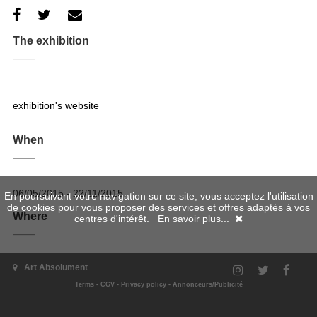
The exhibition
exhibition's website
When
06/05/2015 - 22/11/2015
En poursuivant votre navigation sur ce site, vous acceptez l'utilisation
de cookies pour vous proposer des services et offres adaptés à vos
Where
centres d'intérêt.
En savoir plus...
Art Absolument
Terms
-
CGV
-
Privacy policy
-
Annonceurs/Publicité