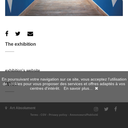
The exhibition
exhibition's website
En poursuivant votre navigation sur ce site, vous acceptez l'utilisation
de cookies pour vous proposer des services et offres adaptés à vos
When
centres d'intérêt.
En savoir plus...
04/07/2021 - 19/09/2021
Art Absolument
Where
Terms
-
CGV
-
Privacy policy
-
Annonceurs/Publicité