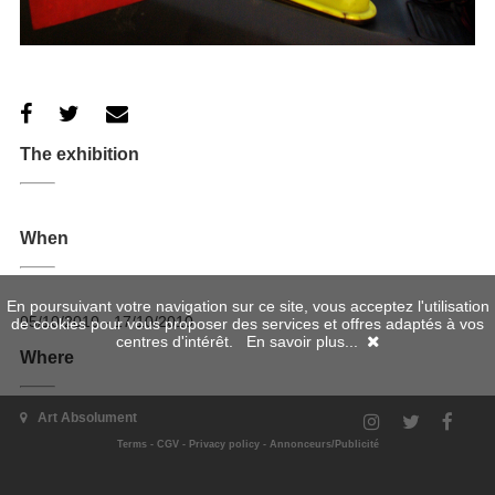
The exhibition
When
En poursuivant votre navigation sur ce site, vous acceptez l'utilisation
05/10/2010 - 17/10/2010
de cookies pour vous proposer des services et offres adaptés à vos
centres d'intérêt.
En savoir plus...
Where
Art Absolument
Terms
-
CGV
-
Privacy policy
-
Annonceurs/Publicité