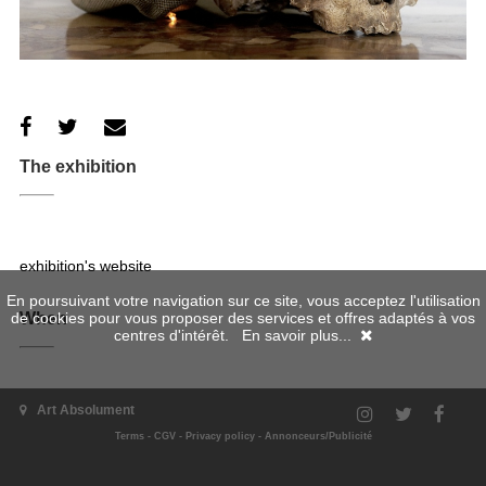
The exhibition
exhibition's website
En poursuivant votre navigation sur ce site, vous acceptez l'utilisation
de cookies pour vous proposer des services et offres adaptés à vos
When
centres d'intérêt.
En savoir plus...
30/10/2010 - 01/12/2012
Art Absolument
Where
Terms
-
CGV
-
Privacy policy
-
Annonceurs/Publicité