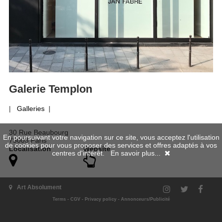
Galerie Templon
|
Galleries
|
30 Rue Beaubourg
En poursuivant votre navigation sur ce site, vous acceptez l'utilisation
75003 Paris
de cookies pour vous proposer des services et offres adaptés à vos
Localisation
Website
centres d'intérêt.
En savoir plus...
Daniel Templon, alors âgé de 21 ans, fonde la galerie en 1966,
Art Absolument
dans le quartier de Saint-Germain-des-Prés. La galerie Daniel
Templon s’ouvre d’abord au sous-sol d’un antiquaire. Deux ans
Terms
-
CGV
-
Privacy policy
-
Annonceurs/Publicité
plus tard, la galerie s’établit également au rez-de-chaussée
avant de déménager en 1972 dans le Marais.