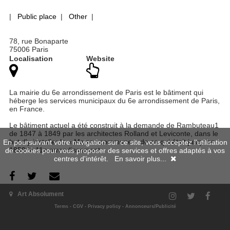
|
Public place
|
Other
|
78, rue Bonaparte
75006 Paris
Localisation
Website
La mairie du 6e arrondissement de Paris est le bâtiment qui
héberge les services municipaux du 6e arrondissement de Paris,
en France.
Le bâtiment actuel a été construit à la demande de Rambuteau1
de 1847 à 1849 par les architectes Rolland et Leviconte, dans le
but d'y installer la « Maison commune » de ce qui était jusqu'en
En poursuivant votre navigation sur ce site, vous acceptez l'utilisation
1859 le 11e arrondissement.
de cookies pour vous proposer des services et offres adaptés à vos
centres d'intérêt.
En savoir plus...
Art Absolument
Past exhibitions
Terms
-
CGV
-
Privacy policy
-
Annonceurs/Publicité