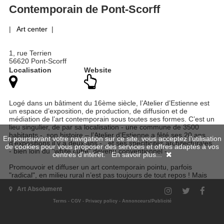
Contemporain de Pont-Scorff
|
Art center
|
1, rue Terrien
56620 Pont-Scorff
Localisation
Website
Logé dans un bâtiment du 16ème siècle, l’Atelier d’Estienne est
un espace d’exposition, de production, de diffusion et de
médiation de l’art contemporain sous toutes ses formes. C’est un
lieu singulier, de par sa localisation - une commune de 3500
habitants -, son histoire – l’Atelier d’Estienne a fêté ses 20 ans
En poursuivant votre navigation sur ce site, vous acceptez l'utilisation
d’expositions il y a deux ans - , et ses spécificités architecturales
de cookies pour vous proposer des services et offres adaptés à vos
- bien loin du "white cube" devenu conventionnel - .
centres d'intérêt.
En savoir plus...
Promouvoir et diffuser un art contemporain pointu, parfois
"radical", en milieu rural n’est pas toujours de tout repos ! Mais
l’art contemporain n’est plus seulement urbain, il trouve
Art Absolument
désormais sa place et son public à la périphérie des villes et en
campagne.
Terms
-
CGV
-
Privacy policy
-
Annonceurs/Publicité
La programmation d’exposition de l’Atelier d’Estienne est
enrichie tout au long de l’année de concerts, conférences,