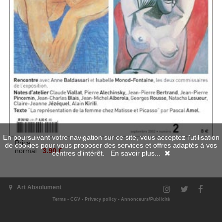
En poursuivant votre navigation sur ce site, vous acceptez l'utilisation
Price :
de cookies pour vous proposer des services et offres adaptés à vos
normal
3.90 €
centres d'intérêt.
En savoir plus...
Art Absolument
Add to cart
Terms
-
CGV
-
Privacy policy
-
Annonceurs/Publicité
Go back
|
Back on the top