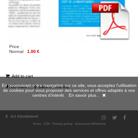
Price :
Normal
1.00 €
Add to cart
En poursuivant votre navigation sur ce site, vous acceptez l'utilisation
Go back
|
Back on the top
de cookies pour vous proposer des services et offres adaptés à vos
centres d'intérêt.
En savoir plus...
Art Absolument
Terms
-
CGV
-
Privacy policy
-
Annonceurs/Publicité