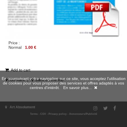
Price :
Normal
1.00 €
Add to cart
En poursuivant votre navigation sur ce site, vous acceptez l'utilisation
Go back
|
Back on the top
de cookies pour vous proposer des services et offres adaptés à vos
centres d'intérêt.
En savoir plus...
Art Absolument
Terms
-
CGV
-
Privacy policy
-
Annonceurs/Publicité