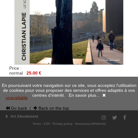
Price :
normal
25.00 €
En poursuivant votre navigation sur ce site, vous acceptez l'utilisation
de cookies pour vous proposer des services et offres adaptés à vos
centres d'intérêt.
En savoir plus...
unavailable
Go back
|
Back on the top
Art Absolument
Terms
-
CGV
-
Privacy policy
-
Annonceurs/Publicité