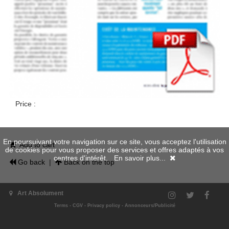
Price :
En poursuivant votre navigation sur ce site, vous acceptez l'utilisation
Add to cart
de cookies pour vous proposer des services et offres adaptés à vos
centres d'intérêt.
En savoir plus...
Go back
|
Back on the top
Art Absolument
Terms
-
CGV
-
Privacy policy
-
Annonceurs/Publicité