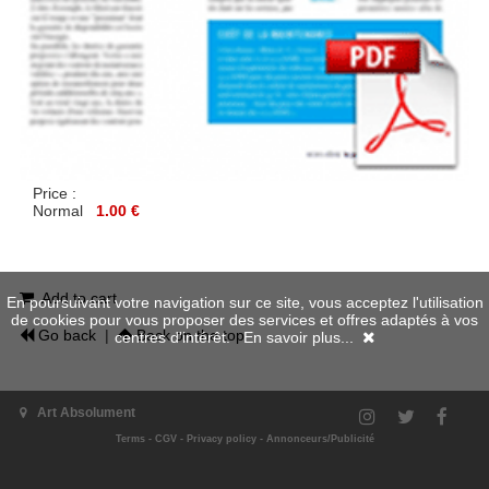
Price :
Normal
1.00 €
Add to cart
En poursuivant votre navigation sur ce site, vous acceptez l'utilisation
de cookies pour vous proposer des services et offres adaptés à vos
Go back
|
Back on the top
centres d'intérêt.
En savoir plus...
Art Absolument
Terms
-
CGV
-
Privacy policy
-
Annonceurs/Publicité