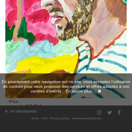
En poursuivant votre navigation sur ce site, vous acceptez l'utilisation
de cookies pour vous proposer des services et offres adaptés à vos
centres d'intérêt.
En savoir plus...
Price :
normal
150.00 €
Art Absolument
Terms
-
CGV
-
Privacy policy
-
Annonceurs/Publicité
Add to cart