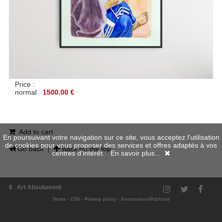
Price :
normal
1500.00 €
Add to cart
En poursuivant votre navigation sur ce site, vous acceptez l'utilisation
de cookies pour vous proposer des services et offres adaptés à vos
Go back
|
Back on the top
centres d'intérêt.
En savoir plus...
Art Absolument
Terms
-
CGV
-
Privacy policy
-
Annonceurs/Publicité