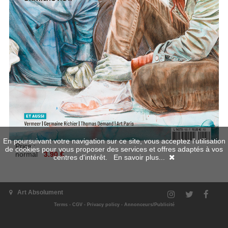
En poursuivant votre navigation sur ce site, vous acceptez l'utilisation
Price :
de cookies pour vous proposer des services et offres adaptés à vos
normal
3.90 €
centres d'intérêt.
En savoir plus...
Art Absolument
Add to cart
Terms
-
CGV
-
Privacy policy
-
Annonceurs/Publicité
Go back
|
Back on the top