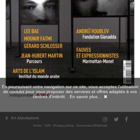
En poursuivant votre navigation sur ce site, vous acceptez l'utilisation
Price :
de cookies pour vous proposer des services et offres adaptés à vos
Indisponible
0.00 €
centres d'intérêt.
En savoir plus...
Digital preview
Art Absolument
Available in digital
Terms
-
CGV
-
Privacy policy
-
Annonceurs/Publicité
unavailable