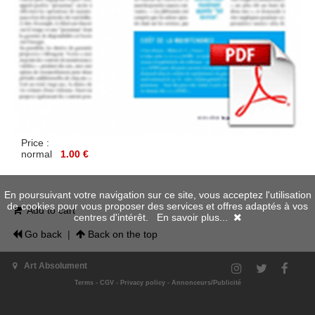
Price :
normal
1.00 €
En poursuivant votre navigation sur ce site, vous acceptez l'utilisation
de cookies pour vous proposer des services et offres adaptés à vos
Add to cart
centres d'intérêt.
En savoir plus...
Go back
|
Back on the top
Art Absolument
Terms
-
CGV
-
Privacy policy
-
Annonceurs/Publicité