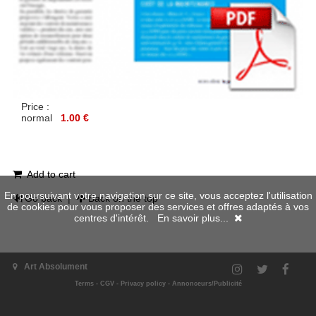
Price :
normal
1.00 €
Add to cart
En poursuivant votre navigation sur ce site, vous acceptez l'utilisation
Go back
|
Back on the top
de cookies pour vous proposer des services et offres adaptés à vos
centres d'intérêt.
En savoir plus...
Art Absolument
Terms
-
CGV
-
Privacy policy
-
Annonceurs/Publicité