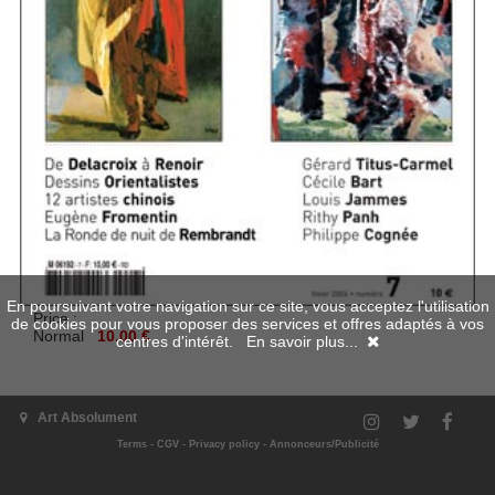
En poursuivant votre navigation sur ce site, vous acceptez l'utilisation
Price :
de cookies pour vous proposer des services et offres adaptés à vos
Normal
10.00 €
centres d'intérêt.
En savoir plus...
Digital preview
Art Absolument
Available in digital
Terms
-
CGV
-
Privacy policy
-
Annonceurs/Publicité
Add to cart