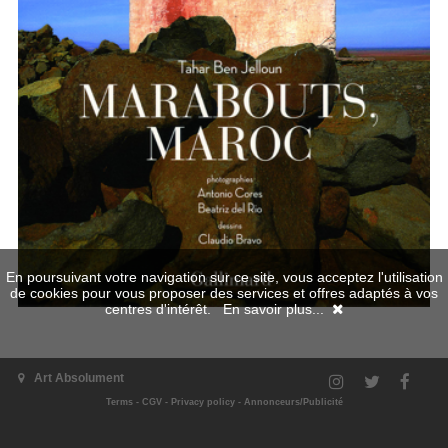
En poursuivant votre navigation sur ce site, vous acceptez l'utilisation
de cookies pour vous proposer des services et offres adaptés à vos
centres d'intérêt.
En savoir plus...
Art Absolument
buy with our partner Amazon
Terms
-
CGV
-
Privacy policy
-
Annonceurs/Publicité
Go back
|
Back on the top