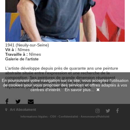
1941 (Neuily-sur-Seine)
Vit à :
Nîmes
Travaille à :
Nîmes
Galerie de l'artiste
L’artiste développe depuis près de quarante ans une peinture
abstraite située entre l’expression et une recherche de la
composition. Ses peintures de grande dimension réunissent
En poursuivant votre navigation sur ce site, vous acceptez l'utilisation
plaisir optique, sensibilité et force de la construction. Il est
de cookies pour vous proposer des services et offres adaptés à vos
représenté par la galerie Baudoin Lebon, Paris.
centres d'intérêt.
En savoir plus...
Art Absolument
Ses numéros
Informations légales
-
CGV
-
Confidentialité
-
Annonceurs/Publicité