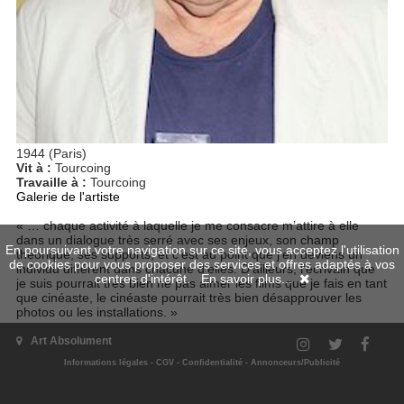
1944 (Paris)
Vit à :
Tourcoing
Travaille à :
Tourcoing
Galerie de l'artiste
« … chaque activité à laquelle je me consacre m’attire à elle
dans un dialogue très serré avec ses enjeux, son champ
En poursuivant votre navigation sur ce site, vous acceptez l'utilisation
théorique, ses supports, et c’est au point que j’en deviens un
de cookies pour vous proposer des services et offres adaptés à vos
individu différent dans chacune d’elles. D’ailleurs, l’écrivain que
centres d'intérêt.
En savoir plus...
je suis pourrait très bien ne pas aimer les films que je fais en tant
que cinéaste, le cinéaste pourrait très bien désapprouver les
photos ou les installations. »
Art Absolument
Informations légales
-
CGV
-
Confidentialité
-
Annonceurs/Publicité