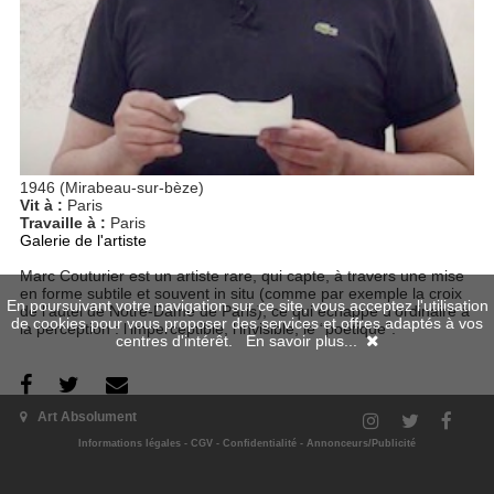
1946 (Mirabeau-sur-bèze)
Vit à :
Paris
Travaille à :
Paris
Galerie de l'artiste
Marc Couturier est un artiste rare, qui capte, à travers une mise
en forme subtile et souvent in situ (comme par exemple la croix
En poursuivant votre navigation sur ce site, vous acceptez l'utilisation
de l’autel de Notre-Dame de Paris), ce qui échappe d’ordinaire à
de cookies pour vous proposer des services et offres adaptés à vos
la perception : l’imperceptible, l’invisible, le “poétique”.
centres d'intérêt.
En savoir plus...
Art Absolument
Ses numéros
Informations légales
-
CGV
-
Confidentialité
-
Annonceurs/Publicité