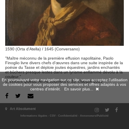
1590 (Orta d'Atella) / 1645 (Conversano)
"Maître méconnu de la première effusion napolitaine, Paolo
Finoglio livre divers chefs d'œuvres dans une suite inspirée de la
poésie du Tasse et déploie joutes équestres, jardins enchantés
et bûchers presque lestes dans un lyrisme enflammé dévolu à la
couleur."
En poursuivant votre navigation sur ce site, vous acceptez l'utilisation
© Vincent Quèau, Art Absolument n°35, mai/juin 2010
de cookies pour vous proposer des services et offres adaptés à vos
centres d'intérêt.
En savoir plus...
Art Absolument
Ses numéros
Informations légales
-
CGV
-
Confidentialité
-
Annonceurs/Publicité