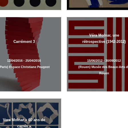
Véra Molnar, une
Carrément 3
rétrospective (1942-2012)
12/04/2016 - 25/04/2016
15/06/2012 - 30/09/2012
Paris) Espace Christiane Peugeot
(Rouen) Musée des Beaux-Arts 
Rouen
Vera Molnar « 60 ans de
carrés »