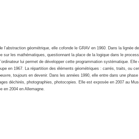
de l’abstraction géométrique, elle cofonde le GRAV en 1960. Dans la lignée de
dée sur les mathématiques, questionnant la place de la logique dans le proces
e l’ordinateur lui permet de développer cette programmation systématique. Ell
upe en 1967. La répartition des éléments géométriques : carrés, traits, ou cerc
oeuvre, toujours en devenir. Dans les années 1990, elle entre dans une phase
llages déchirés, photographies, photocopies. Elle est exposée en 2007 au Mu
rée en 2004 en Allemagne.