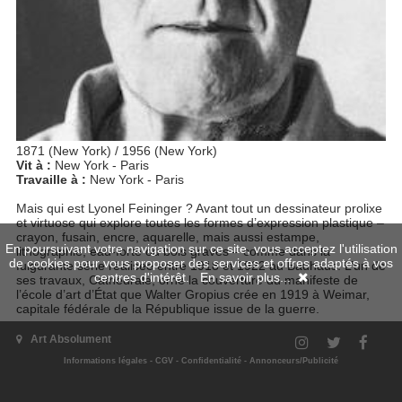
1871 (New York) / 1956 (New York)
Vit à :
New York - Paris
Travaille à :
New York - Paris
Mais qui est Lyonel Feininger ? Avant tout un dessinateur prolixe
et virtuose qui explore toutes les formes d’expression plastique –
crayon, fusain, encre, aquarelle, mais aussi estampe,
En poursuivant votre navigation sur ce site, vous acceptez l'utilisation
lithographie, eau-forte ou bois gravés – comme dans la
de cookies pour vous proposer des services et offres adaptés à vos
fulgurante série réalisée entre 1918 et 1922 au Bauhaus. L’un de
centres d'intérêt.
En savoir plus...
ses travaux, Cathédrale, orne la couverture du manifeste de
l’école d’art d’État que Walter Gropius crée en 1919 à Weimar,
capitale fédérale de la République issue de la guerre.
Pascale Lismonde
Art Absolument
Informations légales
-
CGV
-
Confidentialité
-
Annonceurs/Publicité