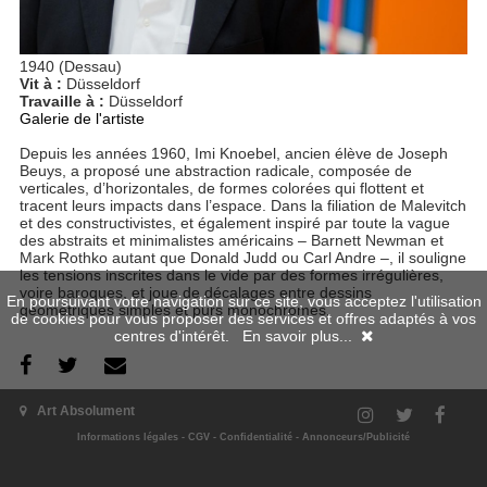
1940 (Dessau)
Vit à :
Düsseldorf
Travaille à :
Düsseldorf
Galerie de l'artiste
Depuis les années 1960, Imi Knoebel, ancien élève de Joseph
Beuys, a proposé une abstraction radicale, composée de
verticales, d’horizontales, de formes colorées qui flottent et
tracent leurs impacts dans l’espace. Dans la filiation de Malevitch
et des constructivistes, et également inspiré par toute la vague
des abstraits et minimalistes américains – Barnett Newman et
Mark Rothko autant que Donald Judd ou Carl Andre –, il souligne
les tensions inscrites dans le vide par des formes irrégulières,
voire baroques, et joue de décalages entre dessins
En poursuivant votre navigation sur ce site, vous acceptez l'utilisation
géométriques simples et purs monochromes.
de cookies pour vous proposer des services et offres adaptés à vos
centres d'intérêt.
En savoir plus...
Art Absolument
Ses numéros
Informations légales
-
CGV
-
Confidentialité
-
Annonceurs/Publicité