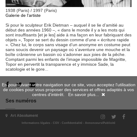
1938 (Paris) / 1997 (Paris)
Galerie de l'artiste
Si pour le sculpteur Erik Dietman – auquel il se lie d’amitié au
début des années 1960 –, « dans le monde il y a les mots qui
sont insuffisants [et je les] aide à ma façon en leur fabriquant des
objets », Topor se sert du dessin comme d’une « écriture rapide
». Chez lui, le corps sans visage d’un anonyme en costume peut
sans soucis devenir un paysage où s’aventure une mouche et la
boîte crânienne un bassin où s’adonner aux joies de la pêche.
Comptant parmi les enfants de l’image impossible de Magritte,
Topor en pervertit la transparence et y immisce Sade, la
scatologie et le gore...
En poursuivant votre navigation sur ce site, vous acceptez l'utilisation
de cookies pour vous proposer des services et offres adaptés à vos
centres d'intérêt.
En savoir plus...
Ses numéros
Art Absolument
Informations légales
-
CGV
-
Confidentialité
-
Annonceurs/Publicité