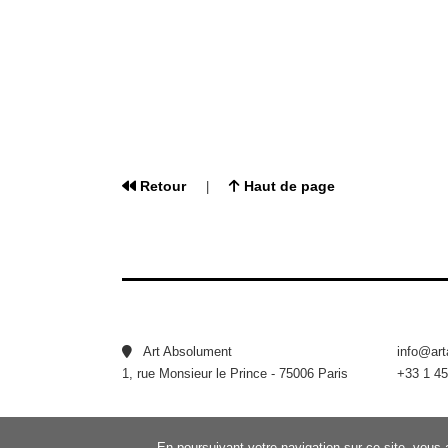
Retour
Haut de page
|
Art Absolument
info@ar
1, rue Monsieur le Prince - 75006 Paris
+33 1 45
En poursuivant votre navigation sur ce site, vous 