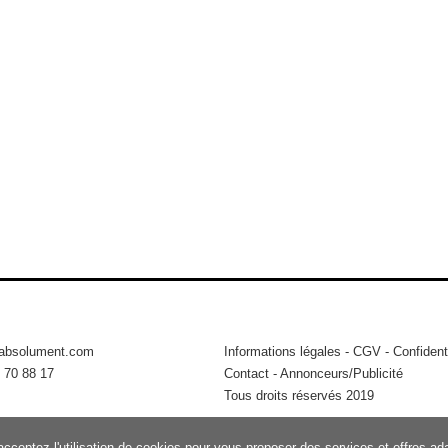
tabsolument.com
Informations légales
-
CGV
-
Confidenti
 70 88 17
Contact
-
Annonceurs/Publicité
Tous droits réservés 2019
acceptez l'utilisation de cookies pour vous proposer des services et offres a