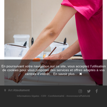
En poursuivant votre navigation sur ce site, vous acceptez l'utilisation
de cookies pour vous proposer des services et offres adaptés à vos
centres d'intérêt.
En savoir plus...
1981 (Kyoto (Japon))
Art Absolument
Vit à :
Paris
Informations légales
-
CGV
-
Confidentialité
-
Annonceurs/Publicité
Travaille à :
Paris
Site de l'artiste