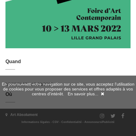
Quand
En poursuivant votre navigation sur ce site, vous acceptez l'utilisation
10/03/2022 - 13/03/2022
de cookies pour vous proposer des services et offres adaptés à vos
centres d'intérêt.
En savoir plus...
Où
Art Absolument
Informations légales
-
CGV
-
Confidentialité
-
Annonceurs/Publicité