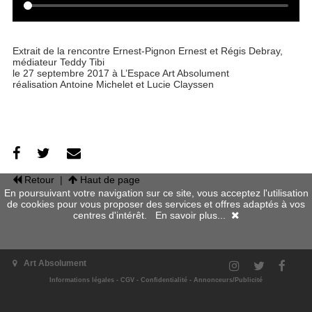
Extrait de la rencontre Ernest-Pignon Ernest et Régis Debray,
médiateur Teddy Tibi
le 27 septembre 2017 à L’Espace Art Absolument
réalisation Antoine Michelet et Lucie Clayssen
Retour
|
Haut de page
En poursuivant votre navigation sur ce site, vous acceptez l'utilisation
de cookies pour vous proposer des services et offres adaptés à vos
centres d'intérêt.
En savoir plus...
Art Absolument
Informations légales
-
CGV
-
Confidentialité
-
Annonceurs/Publicité