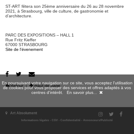
ST-ART fêtera son 25ème anniversaire du 26 au 28 novembre
2021, à Strasbourg, ville de culture, de gastronomie et
d’architecture.
PARC DES EXPOSITIONS – HALL 1
Rue Fritz Kieffer
67000 STRASBOURG
Site de l'évenement
En poursuivant votre navigation sur ce site, vous acceptez l'utilisation
Retour
|
Haut de page
de cookies pour vous proposer des services et offres adaptés à vos
centres d'intérêt.
En savoir plus...
Art Absolument
Informations légales
-
CGV
-
Confidentialité
-
Annonceurs/Publicité