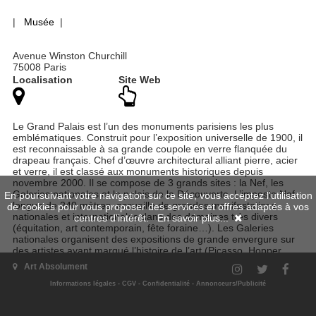
|
Musée
|
Avenue Winston Churchill
75008 Paris
Localisation
Site Web
Le Grand Palais est l’un des monuments parisiens les plus
emblématiques. Construit pour l’exposition universelle de 1900, il
est reconnaissable à sa grande coupole en verre flanquée du
drapeau français. Chef d’œuvre architectural alliant pierre, acier
et verre, il est classé aux monuments historiques depuis
novembre 2000. Il se compose de 3 grands sites : la Nef, les
Galeries nationales et le palais de la Découverte. L’imposte Nef,
En poursuivant votre navigation sur ce site, vous acceptez l'utilisation
longue de 240 mètres, accueille de grandes manifestations
de cookies pour vous proposer des services et offres adaptés à vos
nationales et internationales dans des domaines très divers
centres d'intérêt.
En savoir plus...
(équitation, art contemporain, fête foraine…). Les Galeries
nationales organisent des expositions de grande envergure sur
des artistes ayant marqué l’histoire de l’art (Picasso, Hopper,
Renoir…). Le palais de la Découverte est un musée et centre
Art Absolument
culturel dédié aux sciences, où les enfants apprennent en
s’amusant à travers les collections permanentes et les
Informations légales
-
CGV
-
Confidentialité
-
Annonceurs/Publicité
expositions temporaires. Un site 3 en 1 incontournable, à deux
pas des Champs-Élysées.