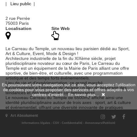
|
Lieu public
|
2 rue Perrée
75003 Paris
Localisation
Site Web
Le Carreau du Temple, un nouveau lieu parisien dédié au Sport,
Art & Culture, Event, Mode & Design !
Architecture industrielle de la fin du XIXème siècle, projet
pluridisciplinaire novateur au cœur de Paris, Le Carreau du
Temple est un équipement de la Mairie de Paris alliant une offre
sportive, de bien-être, et culturelle, avec une programmation
artistique et des temps forts événementiels.
Lieu de vie et d’expérimentation, ce grand marché
En poursuivant votre navigation sur ce site, vous acceptez l'utilisation
haussmannien a l’ambition de devenir un lieu de brassage des
de cookies pour vous proposer des services et offres adaptés à vos
tendances et des esthétiques contemporaines.
centres d'intérêt.
En savoir plus...
Le nouveau Carreau du Temple de 6500m2 affiche ainsi une
identité pluridisciplinaire autour de trois axes : sport, art & culture
et événementiel, offrant une diversité innovante de pratiques
dans un même lieu. Ancré dans un bâtiment historique aux
Art Absolument
mutations multiples depuis le XIIème siècle, des Templiers aux
marchands de tissus, le Carreau du Temple sera le lieu du «
Informations légales
-
CGV
-
Confidentialité
-
Annonceurs/Publicité
Corps sous toutes ses coutures ».