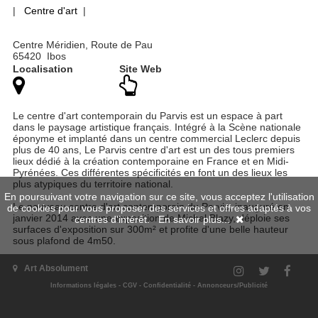
|
Centre d'art
|
Centre Méridien, Route de Pau
65420 Ibos
Localisation
Site Web
Le centre d'art contemporain du Parvis est un espace à part
dans le paysage artistique français. Intégré à la Scène nationale
éponyme et implanté dans un centre commercial Leclerc depuis
plus de 40 ans, Le Parvis centre d'art est un des tous premiers
lieux dédié à la création contemporaine en France et en Midi-
Pyrénées. Ces différentes spécificités en font un des lieux les
plus atypiques du territoire national.
En poursuivant votre navigation sur ce site, vous acceptez l'utilisation
Le nouveau centre d'art contemporain du Parvis, inauguré en
de cookies pour vous proposer des services et offres adaptés à vos
janvier 2014 avec une exposition de Michel Blazy, déploie ses
centres d'intérêt.
En savoir plus...
surfaces d'exposition sur 300m² et profite d'une belle hauteur
sous plafond de 4m50.
Avec ce nouvel espace, Le Parvis centre d'art contemporain
Art Absolument
continue à se penser comme une fabrique d'imaginaires où la
création la plus actuelle s'exprime en toute liberté. Son projet
Informations légales
-
CGV
-
Confidentialité
-
Annonceurs/Publicité
artistique s'appuie sur "L'esprit des lieux", autrement dit, sur la
multiplicité des enjeux qui le traversent : les pratiques populaires,