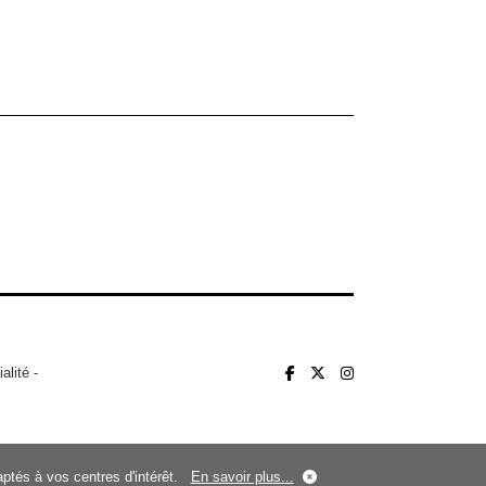
alité
-
daptés à vos centres d'intérêt.
En savoir plus...