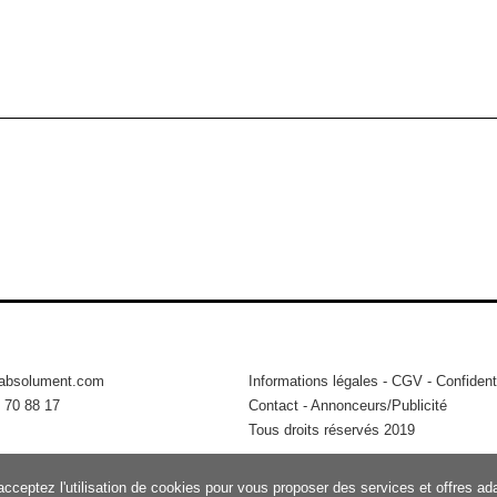
tabsolument.com
Informations légales
-
CGV
-
Confidenti
 70 88 17
Contact
-
Annonceurs/Publicité
Tous droits réservés 2019
acceptez l'utilisation de cookies pour vous proposer des services et offres a