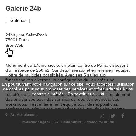
Galerie 24b
|
Galeries
|
24bis, rue Saint-Roch
75001 Paris
Site Web
Monument du 17ème siècle, en plein centre de Paris, disposant
d'un espace de 260m2. Sur deux niveaux et entièrement équipé,
il offre de multiples possiblités. Avec ses 5 salles aux
fonctionnalités diverses, la configuration du lieu crée une
En poursuivant votre navigation sur ce site, vous acceptez l'utilisation
circulation originale et lounge. Référencé par des agences
de cookies pour vous proposer des services et offres adaptés à vos
événementielles, en particulier dans le secteur de la mode, de la
centres d'intérêt.
En savoir plus...
beauté, de la décoration, du fooding, Le 24b accueille également
des entreprises pour des séminaires, des conférences, des
workshops. Il est entièrement équipé pour des expositions,
conférences, séminaires, projections de films, des showrooms
ou tout type d'événement privé ou d'entreprise.
Art Absolument
Informations légales
-
CGV
-
Confidentialité
-
Annonceurs/Publicité