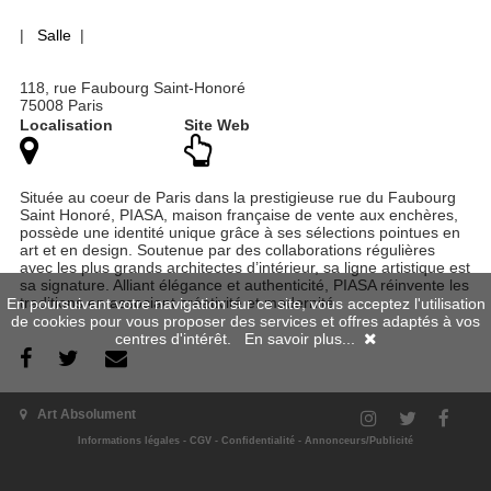
|
Salle
|
118, rue Faubourg Saint-Honoré
75008 Paris
Localisation
Site Web
Située au coeur de Paris dans la prestigieuse rue du Faubourg
Saint Honoré, PIASA, maison française de vente aux enchères,
possède une identité unique grâce à ses sélections pointues en
art et en design. Soutenue par des collaborations régulières
avec les plus grands architectes d’intérieur, sa ligne artistique est
sa signature. Alliant élégance et authenticité, PIASA réinvente les
traditions en associant créativité et modernité.
En poursuivant votre navigation sur ce site, vous acceptez l'utilisation
de cookies pour vous proposer des services et offres adaptés à vos
centres d'intérêt.
En savoir plus...
Art Absolument
Expositions passées
Informations légales
-
CGV
-
Confidentialité
-
Annonceurs/Publicité