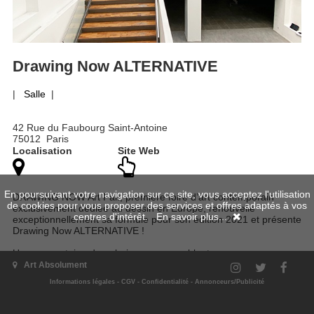
Drawing Now ALTERNATIVE
|
Salle
|
42 Rue du Faubourg Saint-Antoine
75012 Paris
Localisation
Site Web
En poursuivant votre navigation sur ce site, vous acceptez l'utilisation
DRAWING NOW Art Fair, première foire d’art contemporain
de cookies pour vous proposer des services et offres adaptés à vos
exclusivement dédiée au dessin en Europe, renouvelle
centres d'intérêt.
En savoir plus...
exceptionnellement sa formule pour son édition 2021 et présente
Drawing Now ALTERNATIVE !
Une quarantaine de galeries se rassemblent pour vous proposer
un événement alternatif au sein d’un ancien grand magasin au
Art Absolument
42 rue du Faubourg Saint-Antoine, Paris 12e.
Informations légales
-
CGV
-
Confidentialité
-
Annonceurs/Publicité