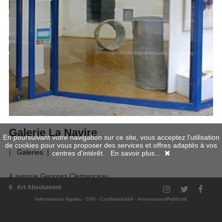
Galerie La Navire
En poursuivant votre navigation sur ce site, vous acceptez l'utilisation
de cookies pour vous proposer des services et offres adaptés à vos
|
Galeries
|
centres d'intérêt.
En savoir plus...
4 avenue Georges Clemenceau
29211 Brest
Art Absolument
Localisation
Site Web
Informations légales
-
CGV
-
Confidentialité
-
Annonceurs/Publicité