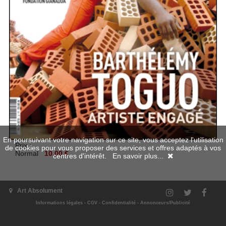
En poursuivant votre navigation sur ce site, vous acceptez l'utilisation
Prix :
de cookies pour vous proposer des services et offres adaptés à vos
Normal
10.00 €
centres d'intérêt.
En savoir plus...
Aperçu en numérique
Art Absolument
Disponible en numérique
Informations légales
-
CGV
-
Confidentialité
-
Annonceurs/Publicité
Indisponible