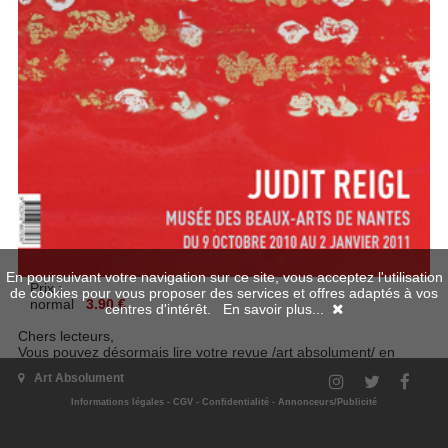
En poursuivant votre navigation sur ce site, vous acceptez l'utilisation
Prix :
de cookies pour vous proposer des services et offres adaptés à vos
normal
3.90 €
centres d'intérêt.
En savoir plus...
Chers lecteurs,
Vous pouvez désormais lire votre revue /art absolument/ en
numérique sur tous les systèmes d'exploitation et tous les
Art Absolument
supports grâce à la nouvelle technologie.
Vous trouverez le numérique en numérique dans votre
votre
Informations légales
-
CGV
-
Confidentialité
-
Annonceurs/Publicité
espace client
.