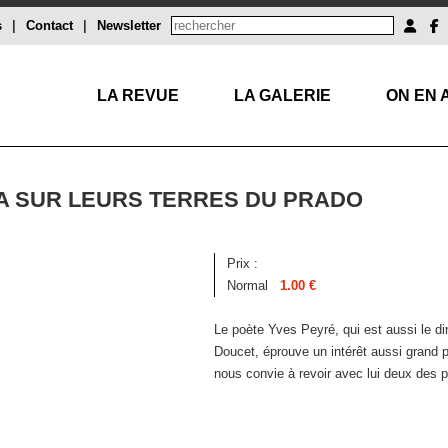
s
|
Contact
|
Newsletter
LA REVUE
LA GALERIE
ON EN 
YA SUR LEURS TERRES DU PRADO
Prix :
Normal
1.00 €
Le poète Yves Peyré, qui est aussi le dir
Doucet, éprouve un intérêt aussi grand pou
nous convie à revoir avec lui deux des plu