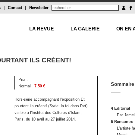
s
|
Contact
|
Newsletter
LA REVUE
LA GALERIE
ON EN 
OURTANT ILS CRÉENT!
Prix :
Sommaire
Normal
7.50 €
Hors-série accompagnant l'exposition Et
pourtant ils créent! (Syrie: la foi dans l'art)
4 Editorial
visible à l'Institut des Cultures d'Islam,
Par Jame
Paris, du 10 avril au 27 juillet 2014.
6 Rencontre
L'artiste 
Morali