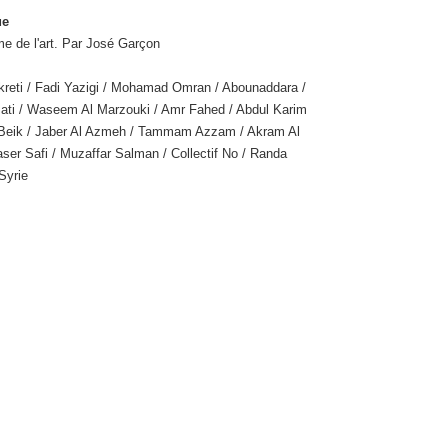
ue
rme de l'art. Par José Garçon
kreti / Fadi Yazigi / Mohamad Omran / Abounaddara /
ati / Waseem Al Marzouki / Amr Fahed / Abdul Karim
-Beik / Jaber Al Azmeh / Tammam Azzam / Akram Al
aser Safi / Muzaffar Salman / Collectif No / Randa
Syrie