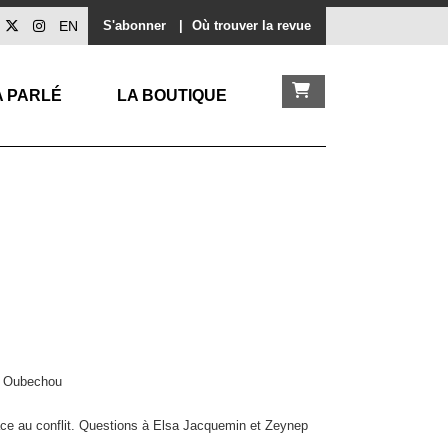
EN
S'abonner
|
Où trouver la revue
A PARLÉ
LA BOUTIQUE
l Oubechou
face au conflit. Questions à Elsa Jacquemin et Zeynep