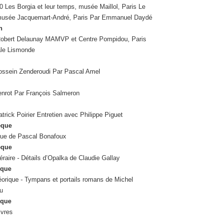
 Les Borgia et leur temps, musée Maillol, Paris Le
musée Jacquemart-André, Paris Par Emmanuel Daydé
n
Robert Delaunay MAMVP et Centre Pompidou, Paris
le Lismonde
ossein Zenderoudi Par Pascal Amel
enrot Par François Salmeron
trick Poirier Entretien avec Philippe Piguet
èque
que de Pascal Bonafoux
èque
téraire - Détails d’Opalka de Claudie Gallay
èque
éorique - Tympans et portails romans de Michel
u
èque
ivres