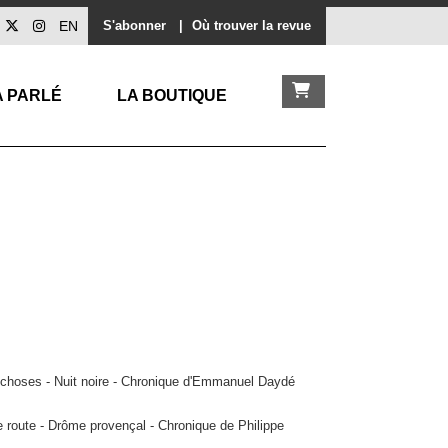
EN
S'abonner
|
Où trouver la revue
A PARLÉ
LA BOUTIQUE
s choses - Nuit noire - Chronique d'Emmanuel Daydé
 route - Drôme provençal - Chronique de Philippe