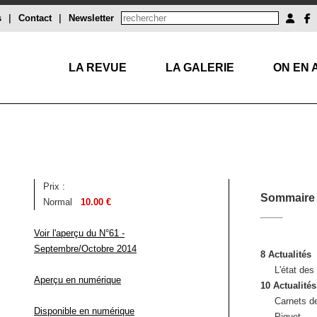
s
|
Contact
|
Newsletter
LA REVUE
LA GALERIE
ON EN 
Prix :
Sommaire
Normal
10.00 €
Voir l'aperçu du N°61 -
Septembre/Octobre 2014
8 Actualités
L'état de
Aperçu en numérique
10 Actualités
Carnets de
Disponible en numérique
Piguet