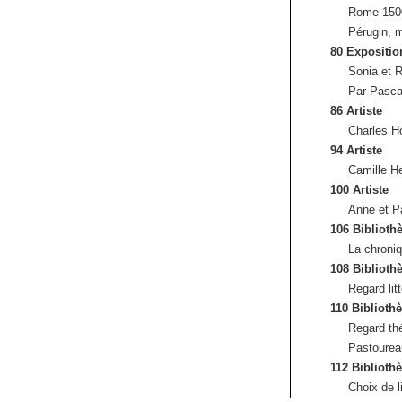
Rome 1500
Pérugin, 
80 Expositio
Sonia et 
Par Pasca
86 Artiste
Charles H
94 Artiste
Camille H
100 Artiste
Anne et Pa
106 Biblioth
La chroni
108 Biblioth
Regard lit
110 Biblioth
Regard th
Pastourea
112 Biblioth
Choix de l