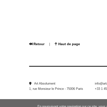
Retour
Haut de page
|
Art Absolument
info@ar
1, rue Monsieur le Prince - 75006 Paris
+33 1 45
En poursuivant votre navigation sur ce site, vous 