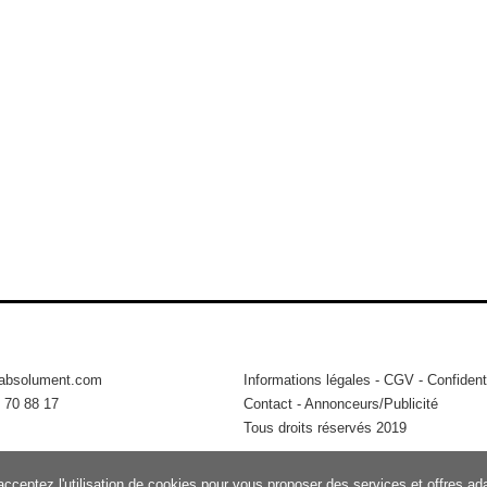
tabsolument.com
Informations légales
-
CGV
-
Confidenti
 70 88 17
Contact
-
Annonceurs/Publicité
Tous droits réservés 2019
acceptez l'utilisation de cookies pour vous proposer des services et offres a