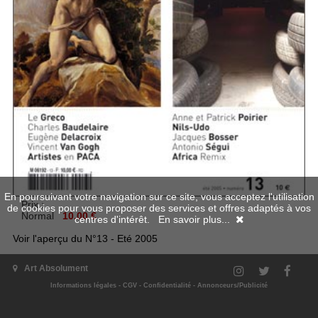
En poursuivant votre navigation sur ce site, vous acceptez l'utilisation
Prix :
de cookies pour vous proposer des services et offres adaptés à vos
Normal
10.00 €
centres d'intérêt.
En savoir plus...
Voir l'aperçu du N°13 - Eté 2005
Art Absolument
Aperçu en numérique
Informations légales
-
CGV
-
Confidentialité
-
Annonceurs/Publicité
Disponible en numérique