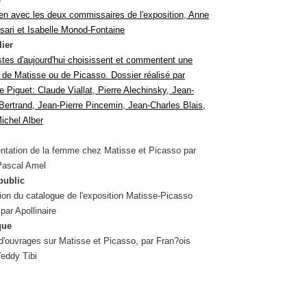
ien avec les deux commissaires de l'exposition, Anne
sari et Isabelle Monod-Fontaine
lier
istes d'aujourd'hui choisissent et commentent une
 de Matisse ou de Picasso. Dossier réalisé par
e Piguet: Claude Viallat, Pierre Alechinsky, Jean-
 Bertrand, Jean-Pierre Pincemin, Jean-Charles Blais,
ichel Alber
entation de la femme chez Matisse et Picasso par
 Pascal Amel
public
on du catalogue de l'exposition Matisse-Picasso
par Apollinaire
que
d'ouvrages sur Matisse et Picasso, par Fran?ois
eddy Tibi