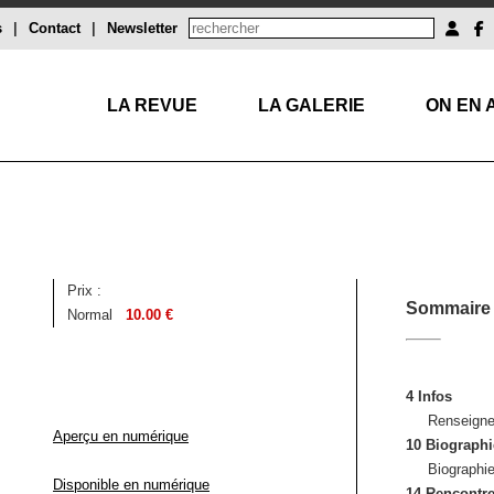
s
|
Contact
|
Newsletter
LA REVUE
LA GALERIE
ON EN 
Prix :
Sommaire
Normal
10.00 €
4 Infos
Renseigne
Aperçu en numérique
10 Biographi
Biographi
Disponible en numérique
14 Rencontr