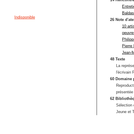
Entret
Baldas
Indisponible
26 Note d'ate
10 art
oeuvre
Philipp
Pierre
Jean-M
48 Texte
La représ
l'écrivain
60 Domaine 
Reproducti
présentée 
62 Bibliothè
Sélection 
Jeune et T