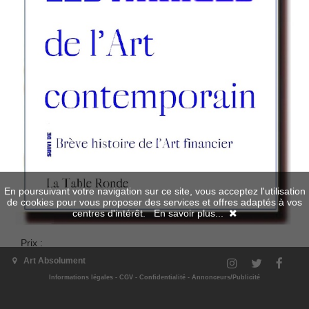
En poursuivant votre navigation sur ce site, vous acceptez l'utilisation
de cookies pour vous proposer des services et offres adaptés à vos
centres d'intérêt.
En savoir plus...
Prix :
normal
21.00 €
Art Absolument
Chronique Pages d’art de Pascal Bonafoux paru dans le Numéro
Informations légales
-
CGV
-
Confidentialité
-
Annonceurs/Publicité
87 (extrait)
Les Mirages de l’art contemporain, Christine Sourgins, La Table